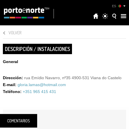
ES
VOLVER
DESCRIPCIÓN / INSTALACIONES
General
Dirección:
rua Emídio Navarro, nº35 4900-531 Viana do Castelo
E-mail:
gloria.lamas@hotmail.com
Teléfono:
+351 965 415 431
COMENTARIOS