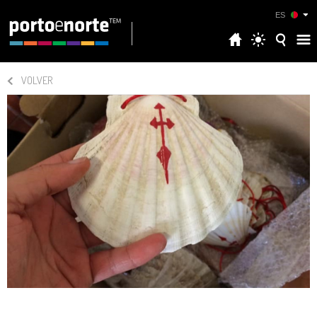
ES
VOLVER