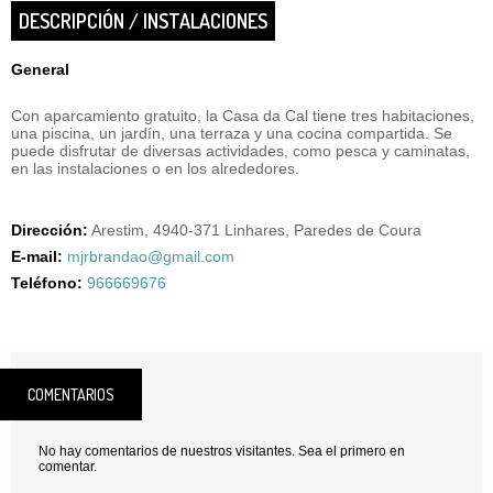
DESCRIPCIÓN / INSTALACIONES
General
Con aparcamiento gratuito, la Casa da Cal tiene tres habitaciones,
una piscina, un jardín, una terraza y una cocina compartida. Se
puede disfrutar de diversas actividades, como pesca y caminatas,
en las instalaciones o en los alrededores.
Dirección:
Arestim, 4940-371 Linhares, Paredes de Coura
E-mail:
mjrbrandao@gmail.com
Teléfono:
966669676
COMENTARIOS
No hay comentarios de nuestros visitantes. Sea el primero en
comentar.