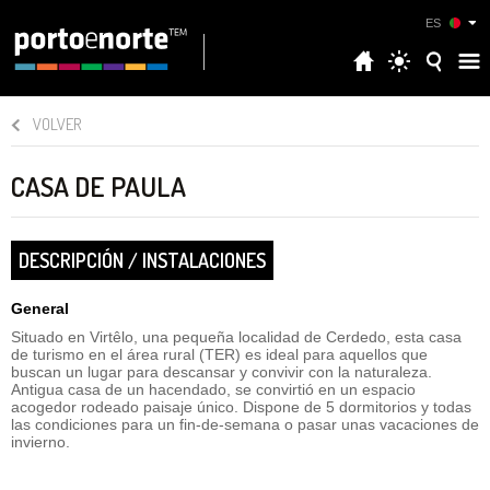
ES
VOLVER
CASA DE PAULA
DESCRIPCIÓN / INSTALACIONES
General
Situado en Virtêlo, una pequeña localidad de Cerdedo, esta casa
de turismo en el área rural (TER) es ideal para aquellos que
buscan un lugar para descansar y convivir con la naturaleza.
Antigua casa de un hacendado, se convirtió en un espacio
acogedor rodeado paisaje único. Dispone de 5 dormitorios y todas
las condiciones para un fin-de-semana o pasar unas vacaciones de
invierno.