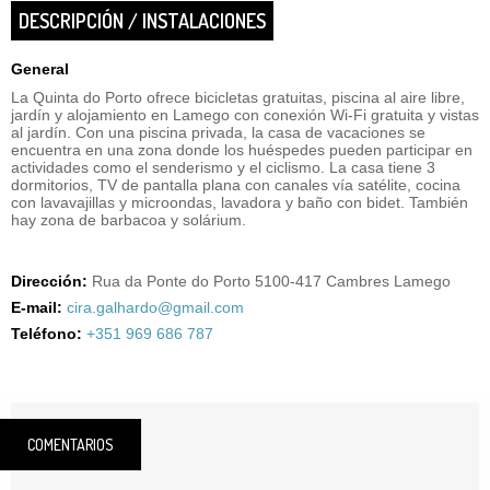
DESCRIPCIÓN / INSTALACIONES
General
La Quinta do Porto ofrece bicicletas gratuitas, piscina al aire libre,
jardín y alojamiento en Lamego con conexión Wi-Fi gratuita y vistas
al jardín. Con una piscina privada, la casa de vacaciones se
encuentra en una zona donde los huéspedes pueden participar en
actividades como el senderismo y el ciclismo. La casa tiene 3
dormitorios, TV de pantalla plana con canales vía satélite, cocina
con lavavajillas y microondas, lavadora y baño con bidet. También
hay zona de barbacoa y solárium.
Dirección:
Rua da Ponte do Porto 5100-417 Cambres Lamego
E-mail:
cira.galhardo@gmail.com
Teléfono:
+351 969 686 787
COMENTARIOS