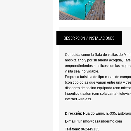
DESCRIPCIÓN / INSTALACIONES
Conocida como la Sala de visitas do Minho
hospitalario y por su buena acogida, Faf
emprendimientos turísticos con las mejor
visita sea inolvidable.
Empresa turística de tipo casas de camp
(con tipologías que varían entre una y tr
disponen de cocina equipada (con microo
frigorífico), salón (con sofá cama), televi
Internet wireless.
Dirección:
Rua do Ermo, n.º335, Estorão
E-mail:
turismo@casasdoermo.com
Teléfono:
962449135