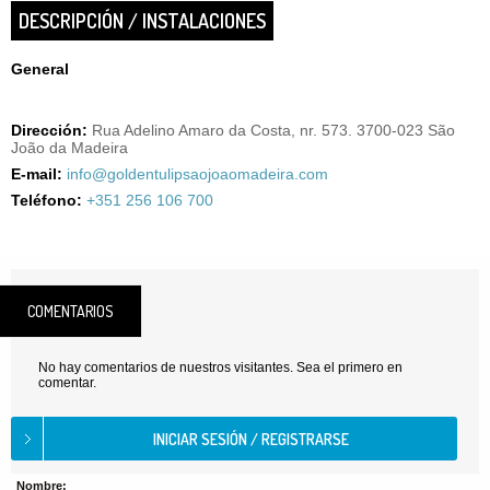
DESCRIPCIÓN / INSTALACIONES
General
Dirección:
Rua Adelino Amaro da Costa, nr. 573. 3700-023 São
João da Madeira
E-mail:
info@goldentulipsaojoaomadeira.com
Teléfono:
+351 256 106 700
COMENTARIOS
No hay comentarios de nuestros visitantes. Sea el primero en
comentar.
Nombre: