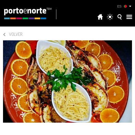
ES
VOLVER