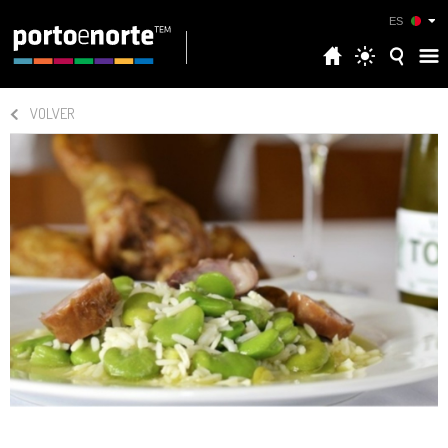
ES
VOLVER