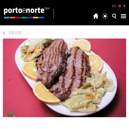
ES
VOLVER