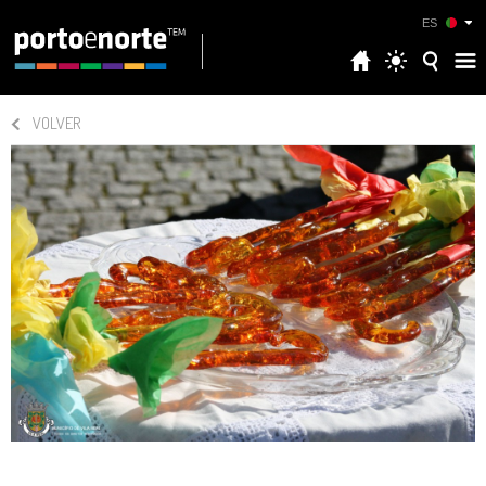
ES
VOLVER