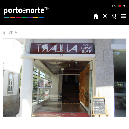
ES
VOLVER