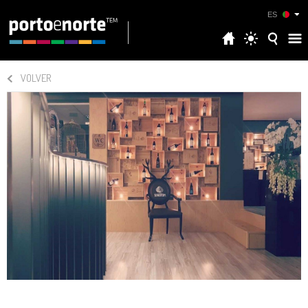
ES
VOLVER