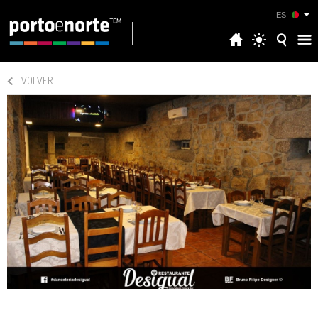
ES
VOLVER