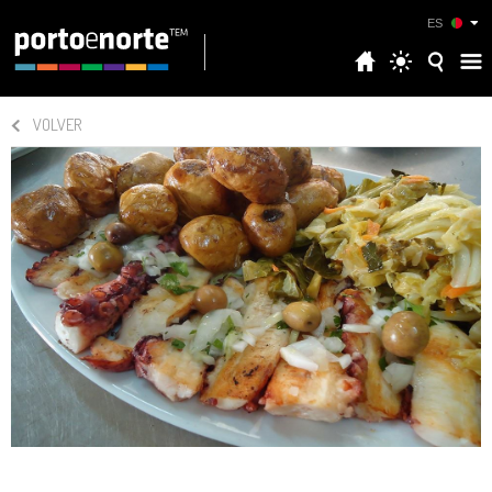
ES
VOLVER