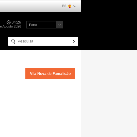
ES
04:26
Porto
de Agosto 2026
Vila Nova de Famalicão