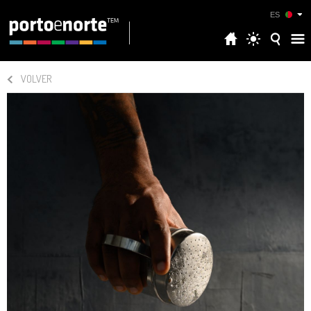
ES
VOLVER