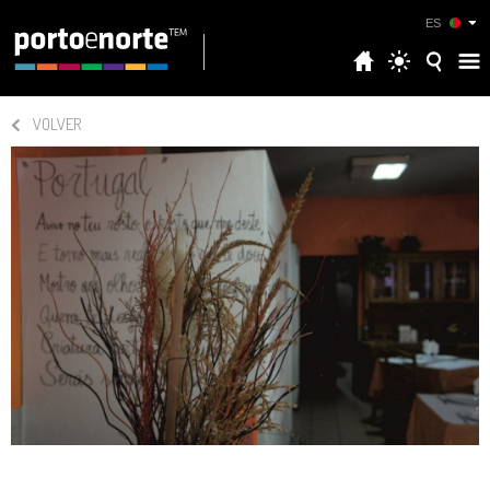
ES
VOLVER