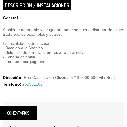
DESCRIPCIÓN / INSTALACIONES
General
Ambiente agradable y acogedor donde se puede disfrutar de platos
tradicionales españoles y suizos.
Especialidades de la casa:
- Bacalao a la Abanico
- Solomillo de ternera sobre pizarra al whisky
- Fondue chinoise
- Fondue bourguignone
Dirección:
Rua Casimiro de Oliveira, n.º 3 5000-590 Vila Real
Teléfono:
259351162
COMENTARIOS