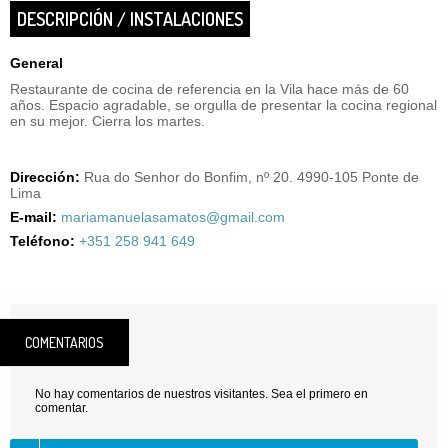
DESCRIPCIÓN / INSTALACIONES
General
Restaurante de cocina de referencia en la Vila hace más de 60
años. Espacio agradable, se orgulla de presentar la cocina regional
en su mejor. Cierra los martes.
Dirección:
Rua do Senhor do Bonfim, nº 20. 4990-105 Ponte de
Lima
E-mail:
mariamanuelasamatos@gmail.com
Teléfono:
+351 258 941 649
COMENTARIOS
No hay comentarios de nuestros visitantes. Sea el primero en
comentar.