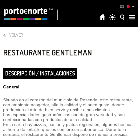
ES
VOLVER
RESTAURANTE GENTLEMAN
DESCRIPCIÓN / INSTALACIONES
General
Situado en el corazón del municipio de Resende, este restaurante,
con ambiente acogedor, alía la calidad y el buen gusto, donde
predomina el arte de bien servir y recibir a sus clientes.
Las especialidades gastronómicas son de gran variedad y son
confeccionadas con productos de alta calidad.
En la carta hay pizzas, pastas y platos regionales, algunos hechos
al horno de leña, lo que les confiere un sabor único. Durante la
semana, el restaurante Gentleman dispone de menús a precios