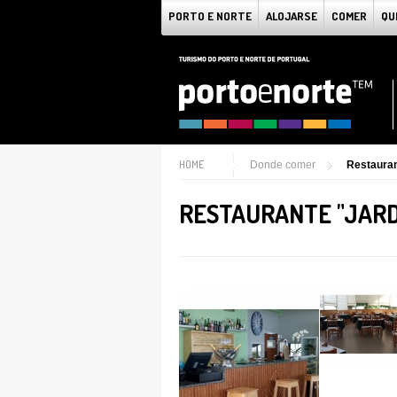
PORTO E NORTE
ALOJARSE
COMER
QU
HOME
Donde comer
Restauran
RESTAURANTE "JARD