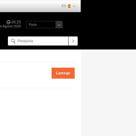
ES
06:25
Porto
e Agosto 2026
Lamego