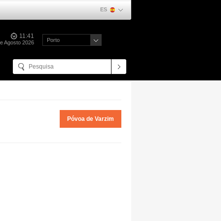
ES
11:41
Porto
de Agosto 2026
Póvoa de Varzim