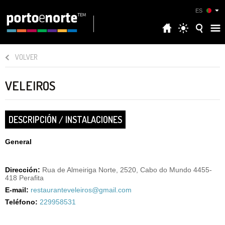
ES
VOLVER
VELEIROS
DESCRIPCIÓN / INSTALACIONES
General
Dirección:
Rua de Almeiriga Norte, 2520, Cabo do Mundo 4455-
418 Perafita
E-mail:
restauranteveleiros@gmail.com
Teléfono:
229958531