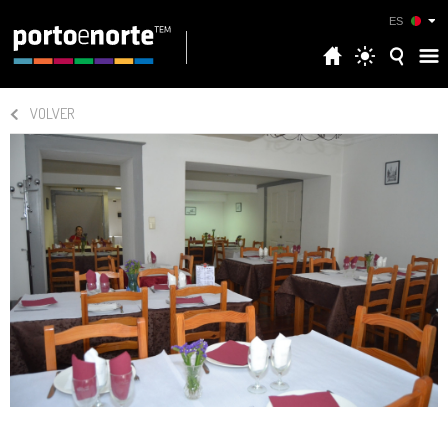
ES
VOLVER