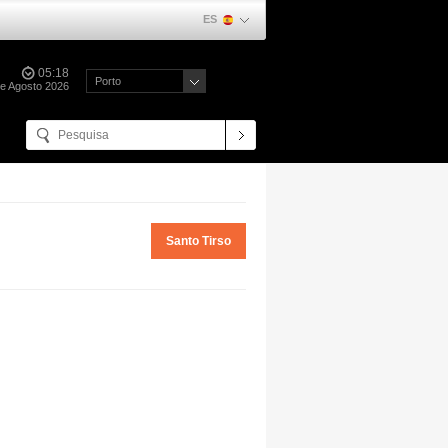
ES
05:18
Porto
de Agosto 2026
Santo Tirso