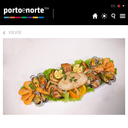
ES
VOLVER