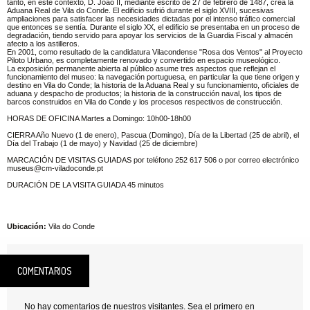
tanto, en este contexto, D. João II, mediante escrito de 27 de febrero de 1487, crea la
Aduana Real de Vila do Conde. El edificio sufrió durante el siglo XVIII, sucesivas
ampliaciones para satisfacer las necesidades dictadas por el intenso tráfico comercial
que entonces se sentía. Durante el siglo XX, el edificio se presentaba en un proceso de
degradación, tiendo servido para apoyar los servicios de la Guardia Fiscal y almacén
afecto a los astilleros.
En 2001, como resultado de la candidatura Vilacondense "Rosa dos Ventos" al Proyecto
Piloto Urbano, es completamente renovado y convertido en espacio museológico.
La exposición permanente abierta al público asume tres aspectos que reflejan el
funcionamiento del museo: la navegación portuguesa, en particular la que tiene origen y
destino en Vila do Conde; la historia de la Aduana Real y su funcionamiento, oficiales de
aduana y despacho de productos; la historia de la construcción naval, los tipos de
barcos construidos en Vila do Conde y los procesos respectivos de construcción.
HORAS DE OFICINA Martes a Domingo: 10h00-18h00
CIERRA Año Nuevo (1 de enero), Pascua (Domingo), Día de la Libertad (25 de abril), el
Día del Trabajo (1 de mayo) y Navidad (25 de diciembre)
MARCACIÓN DE VISITAS GUIADAS por teléfono 252 617 506 o por correo electrónico
museus@cm-viladoconde.pt
DURACIÓN DE LA VISITA GUIADA 45 minutos
Ubicación:
Vila do Conde
COMENTARIOS
No hay comentarios de nuestros visitantes. Sea el primero en