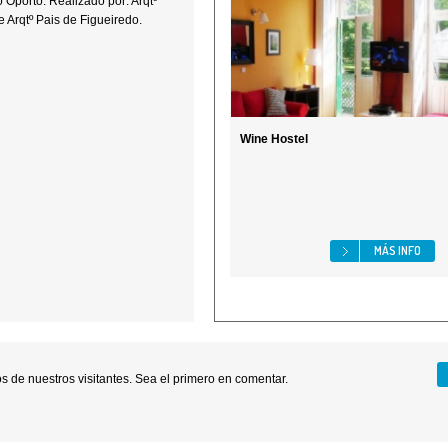
do Oporto. Realizado por: Arqtº
 Arqtº Pais de Figueiredo.
Wine Hostel
MÁS INFO
 de nuestros visitantes. Sea el primero en comentar.