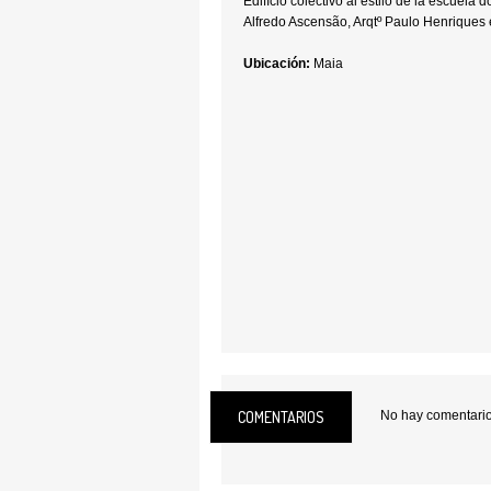
Edifício colectivo al estilo de la escuela 
Alfredo Ascensão, Arqtº Paulo Henriques e
Ubicación:
Maia
COMENTARIOS
No hay comentarios