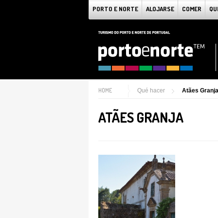
PORTO E NORTE
ALOJARSE
COMER
QU
HOME
Qué hacer
Atães Granj
ATÃES GRANJA