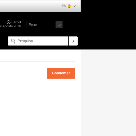
ES
04:50
Porto
e Agosto 2026
Gondomar