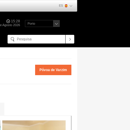
ES
15:28
Porto
de Agosto 2026
Póvoa de Varzim