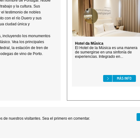
 del nombre de Portugal. Noble
trabajo y la cultura. Sus
 el testimonio de nobles
to con el río Duero y sus
gua ciudad única y
os, incluyendo los monumentos
lásico. Vea los principales
Hotel da Música
tedral, la estación de tren de
El Hotel de la Música es una manera
de sumergirse en una sinfonía de
 bodegas de vino de Porto.
experiencias. Integrado en...
MÁS INFO
 de nuestros visitantes. Sea el primero en comentar.