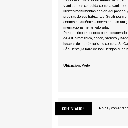
La ciudad invicta es un retorno al origen
y antigua, es conocida como la capital de 
ilustres monumentos hablan del pasado y
proezas de sus habitantes. Su alineamien
contrastes auténticos hacen de esta anti
internacionalmente valorada.
Porto es rico en tesoros bien conservad
de estilo románico, gótico, barroco y neoc
lugares de interés turístico como la Se Ca
São Bento, la torre de los Clérigos, y las
Ubicación:
Porto
COMENTARIOS
No hay comentarios