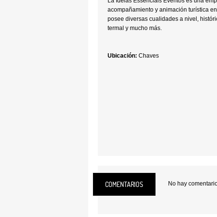
La Ideias Essenciais Eventos es una emp
acompañamiento y animación turística en
posee diversas cualidades a nivel, históri
termal y mucho más.
Ubicación:
Chaves
COMENTARIOS
No hay comentarios