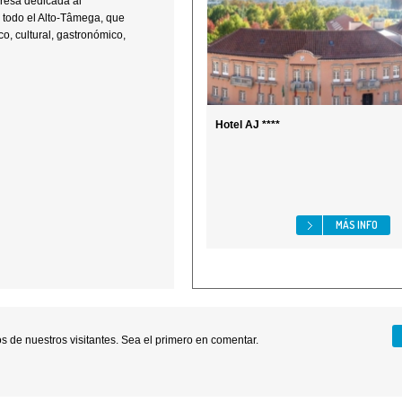
resa dedicada al
 todo el Alto-Tâmega, que
co, cultural, gastronómico,
Hotel AJ ****
MÁS INFO
 de nuestros visitantes. Sea el primero en comentar.