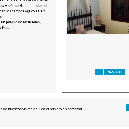
nte de la Peña, localizado en el
na visión privilegiada sobre el
tacan los campos agrícolas. En
mar.
s un parque de meriendas,
la Peña.
MÁS INFO
 de nuestros visitantes. Sea el primero en comentar.