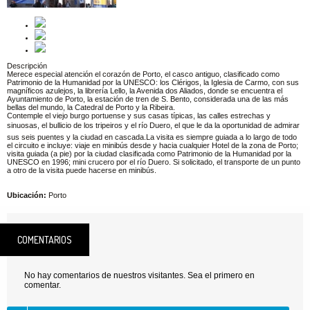
Descripción
Merece especial atención el corazón de Porto, el casco antiguo, clasificado como
Patrimonio de la Humanidad por la UNESCO: los Clérigos, la Iglesia de Carmo, con sus
magníficos azulejos, la librería Lello, la Avenida dos Aliados, donde se encuentra el
Ayuntamiento de Porto, la estación de tren de S. Bento, considerada una de las más
bellas del mundo, la Catedral de Porto y la Ribeira.
Contemple el viejo burgo portuense y sus casas típicas, las calles estrechas y
sinuosas, el bullicio de los tripeiros y el río Duero, el que le da la oportunidad de admirar
sus seis puentes y la ciudad en cascada.La visita es siempre guiada a lo largo de todo
el circuito e incluye: viaje en minibús desde y hacia cualquier Hotel de la zona de Porto;
visita guiada (a pie) por la ciudad clasificada como Patrimonio de la Humanidad por la
UNESCO en 1996; mini crucero por el río Duero. Si solicitado, el transporte de un punto
a otro de la visita puede hacerse en minibús.
Ubicación:
Porto
COMENTARIOS
No hay comentarios de nuestros visitantes. Sea el primero en
comentar.