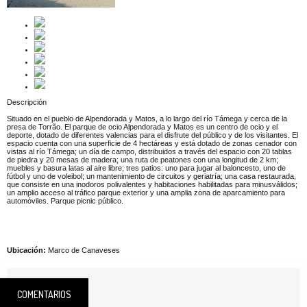
Descripción
Situado en el pueblo de Alpendorada y Matos, a lo largo del río Támega y cerca de la
presa de Torrão. El parque de ocio Alpendorada y Matos es un centro de ocio y el
deporte, dotado de diferentes valencias para el disfrute del público y de los visitantes. El
espacio cuenta con una superficie de 4 hectáreas y está dotado de zonas cenador con
vistas al río Támega; un día de campo, distribuidos a través del espacio con 20 tablas
de piedra y 20 mesas de madera; una ruta de peatones con una longitud de 2 km;
muebles y basura latas al aire libre; tres patios: uno para jugar al baloncesto, uno de
fútbol y uno de voleibol; un mantenimiento de circuitos y geriatría; una casa restaurada,
que consiste en una inodoros polivalentes y habitaciones habilitadas para minusválidos;
un amplio acceso al tráfico parque exterior y una amplia zona de aparcamiento para
automóviles. Parque picnic público.
Ubicación:
Marco de Canaveses
COMENTARIOS