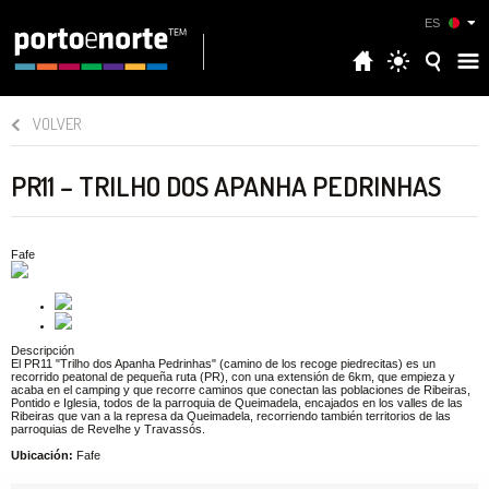
ES
VOLVER
PR11 – TRILHO DOS APANHA PEDRINHAS
Fafe
Descripción
El PR11 "Trilho dos Apanha Pedrinhas" (camino de los recoge piedrecitas) es un
recorrido peatonal de pequeña ruta (PR), con una extensión de 6km, que empieza y
acaba en el camping y que recorre caminos que conectan las poblaciones de Ribeiras,
Pontido e Iglesia, todos de la parroquia de Queimadela, encajados en los valles de las
Ribeiras que van a la represa da Queimadela, recorriendo también territorios de las
parroquias de Revelhe y Travassós.
Ubicación:
Fafe