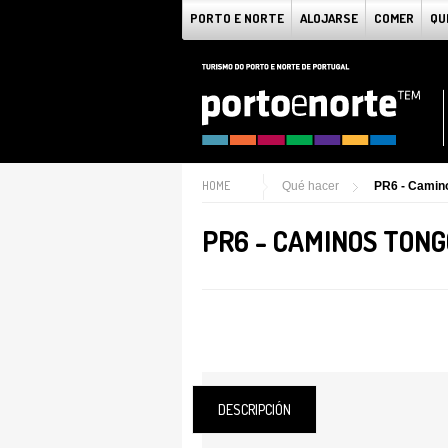
PORTO E NORTE
ALOJARSE
COMER
QU
HOME
Qué hacer
PR6 - Camin
PR6 - CAMINOS TON
DESCRIPCIÓN