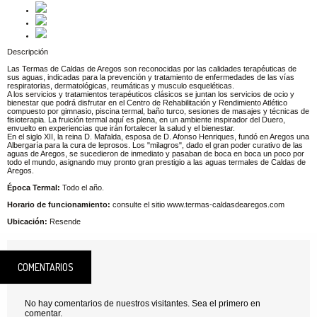
Descripción
Las Termas de Caldas de Aregos son reconocidas por las calidades terapéuticas de
sus aguas, indicadas para la prevención y tratamiento de enfermedades de las vías
respiratorias, dermatológicas, reumáticas y musculo esqueléticas.
A los servicios y tratamientos terapéuticos clásicos se juntan los servicios de ocio y
bienestar que podrá disfrutar en el Centro de Rehabilitación y Rendimiento Atlético
compuesto por gimnasio, piscina termal, baño turco, sesiones de masajes y técnicas de
fisioterapia. La fruición termal aquí es plena, en un ambiente inspirador del Duero,
envuelto en experiencias que irán fortalecer la salud y el bienestar.
En el siglo XII, la reina D. Mafalda, esposa de D. Afonso Henriques, fundó en Aregos una
Albergaría para la cura de leprosos. Los "milagros", dado el gran poder curativo de las
aguas de Aregos, se sucedieron de inmediato y pasaban de boca en boca un poco por
todo el mundo, asignando muy pronto gran prestigio a las aguas termales de Caldas de
Aregos.
Época Termal:
Todo el año.
Horario de funcionamiento:
consulte el sitio www.termas-caldasdearegos.com
Ubicación:
Resende
COMENTARIOS
No hay comentarios de nuestros visitantes. Sea el primero en
comentar.