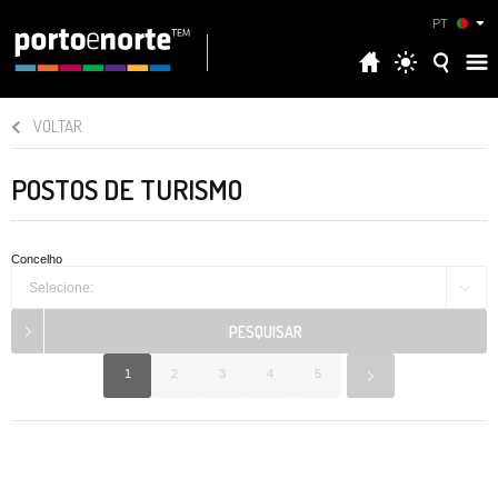
PT
VOLTAR
POSTOS DE TURISMO
Concelho
Selecione:
1
2
3
4
5