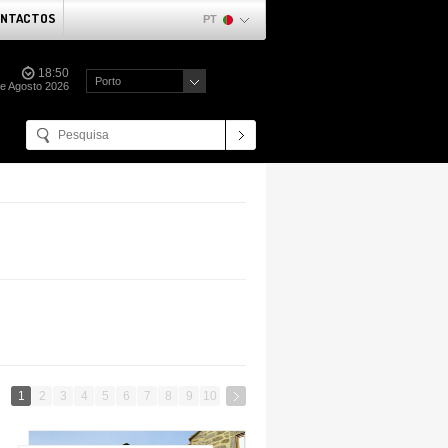
NTACTOS
PT
18:51
Porto
e Agosto 2026
1
2
3
4
5
6
7
8
9
10