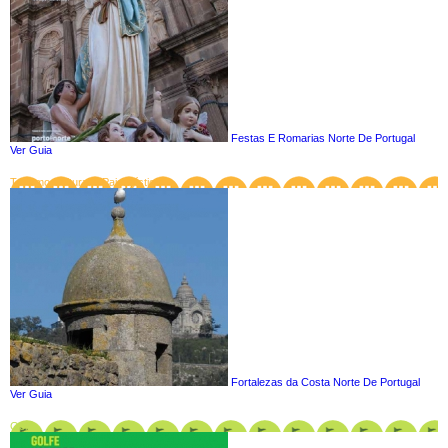
Festas E Romarias Norte De Portugal
Ver Guia
Turismo Cultural e Paisagístico
Fortalezas da Costa Norte De Portugal
Ver Guia
Golf