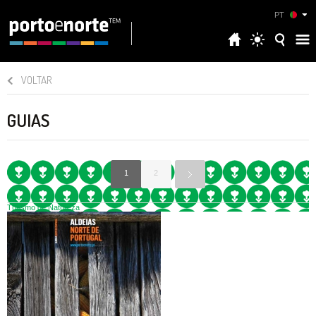
PT
VOLTAR
GUIAS
1
2
Turismo de Natureza