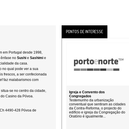
PONTOS DE INTERESSE
em em Portugal desde 1998,
 ênfase no
Sushi
e
Sashimi
e
cialidade da casa.
 no qual pode ver a sua
is frescos, a ser confecionada
hef faz malabarismos com
situa-se no centro da cidade,
Igreja e Convento dos
o do Casino da Póvoa.
Congregados
Testemunho da urbanização
conventual que sentiram as cidades
da Contra-Reforma, o projecto do
R/Ch 4490-428 Póvoa de
edifício e igreja da Congregação do
Oratório é igualmente...