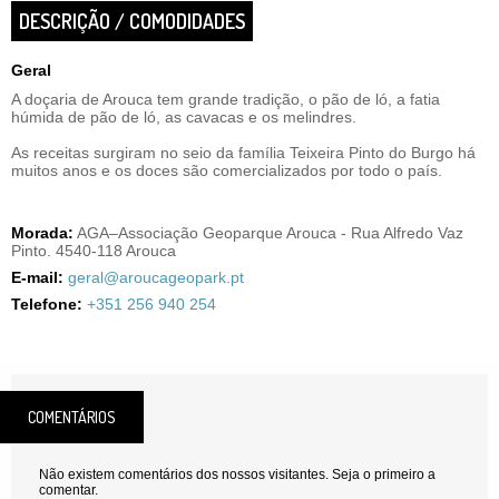
DESCRIÇÃO / COMODIDADES
Geral
A doçaria de Arouca tem grande tradição, o pão de ló, a fatia
húmida de pão de ló, as cavacas e os melindres.
As receitas surgiram no seio da família Teixeira Pinto do Burgo há
muitos anos e os doces são comercializados por todo o país.
Morada:
AGA–Associação Geoparque Arouca - Rua Alfredo Vaz
Pinto. 4540-118 Arouca
E-mail:
geral@aroucageopark.pt
Telefone:
+351 256 940 254
COMENTÁRIOS
Não existem comentários dos nossos visitantes. Seja o primeiro a
comentar.