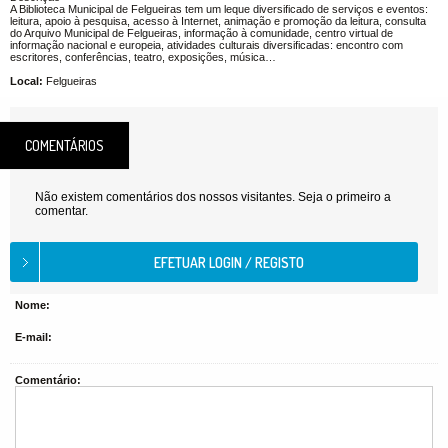
A Biblioteca Municipal de Felgueiras tem um leque diversificado de serviços e eventos:
leitura, apoio à pesquisa, acesso à Internet, animação e promoção da leitura, consulta
do Arquivo Municipal de Felgueiras, informação à comunidade, centro virtual de
informação nacional e europeia, atividades culturais diversificadas: encontro com
escritores, conferências, teatro, exposições, música…
Local:
Felgueiras
COMENTÁRIOS
Não existem comentários dos nossos visitantes. Seja o primeiro a
comentar.
Nome:
E-mail:
Comentário: