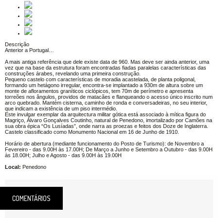
Descrição
Anterior a Portugal…
A mais antiga referência que dele existe data de 960. Mas deve ser ainda anterior, uma
vez que na base da estrutura foram encontradas fiadas paralelas características das
construções árabes, revelando uma primeira construção.
Pequeno castelo com características de moradia acastelada, de planta poligonal,
formando um hetágono irregular, encontra-se implantado a 930m de altura sobre um
monte de afloramentos graníticos ciclópicos, tem 70m de perímetro e apresenta
torreões nos ângulos, providos de matacães e flanqueando o acesso único inscrito num
arco quebrado. Mantém cisterna, caminho de ronda e conversadeiras, no seu interior,
que indicam a existência de um piso intermédio.
Este invulgar exemplar da arquitectura militar gótica está associado à mítica figura do
Magriço, Álvaro Gonçalves Coutinho, natural de Penedono, imortalizado por Camões na
sua obra épica “Os Lusíadas”, onde narra as proezas e feitos dos Doze de Inglaterra.
Castelo classificado como Monumento Nacional em 16 de Junho de 1910.
Horário de abertura (mediante funcionamento do Posto de Turismo): de Novembro a
Fevereiro - das 9.00H às 17.00H; De Março a Junho e Setembro a Outubro - das 9.00H
às 18.00H; Julho e Agosto - das 9.00H às 19.00H
Local:
Penedono
COMENTÁRIOS