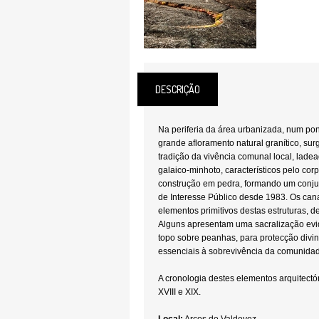
DESCRIÇÃO
Na periferia da área urbanizada, num po
grande afloramento natural granítico, su
tradição da vivência comunal local, ladea
galaico-minhoto, característicos pelo cor
construção em pedra, formando um conjun
de Interesse Público desde 1983. Os can
elementos primitivos destas estruturas, 
Alguns apresentam uma sacralização evid
topo sobre peanhas, para protecção divi
essenciais à sobrevivência da comunid
A cronologia destes elementos arquitectó
XVIII e XIX.