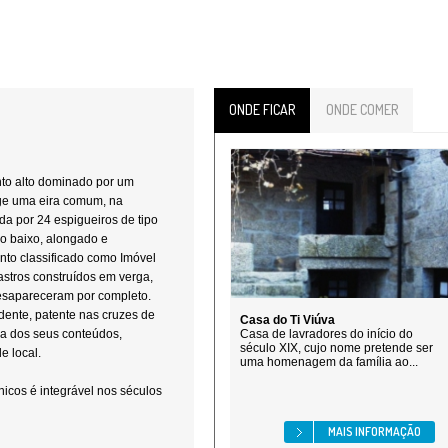
ONDE FICAR
ONDE COMER
nto alto dominado por um
rge uma eira comum, na
da por 24 espigueiros de tipo
po baixo, alongado e
to classificado como Imóvel
astros construídos em verga,
desapareceram por completo.
ente, patente nas cruzes de
Casa do Ti Viúva
na dos seus conteúdos,
Casa de lavradores do início do
século XIX, cujo nome pretende ser
ade local.
uma homenagem da família ao...
nicos é integrável nos séculos
MAIS INFORMAÇÃO