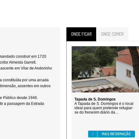
ONDE FICAR
ONDE COMER
oi mandado construir em 1720
ritor Almeida Garrett.
ascente em Vilar de Andorinho
a constituída por uma arcada
 dimensão, assentes em outros
se Público desde 1946.
Tapada de S. Domingos
itir a passagem da Estrada
A Tapada de S. Domingos é o local
ideal para quem pretende refugiar-
se do frenesim diário da...
MAIS INFORMAÇÃO