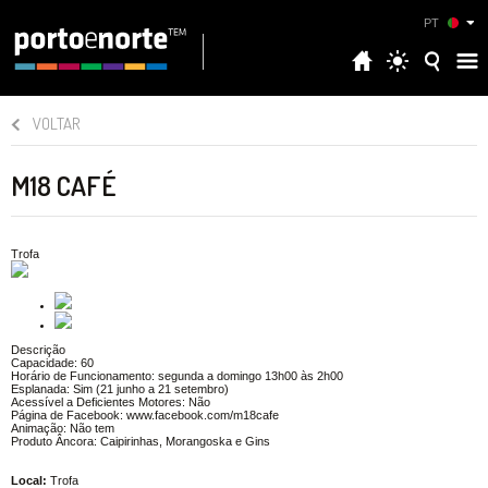
PT
VOLTAR
M18 CAFÉ
Trofa
Descrição
Capacidade: 60
Horário de Funcionamento: segunda a domingo 13h00 às 2h00
Esplanada: Sim (21 junho a 21 setembro)
Acessível a Deficientes Motores: Não
Página de Facebook: www.facebook.com/m18cafe
Animação: Não tem
Produto Âncora: Caipirinhas, Morangoska e Gins
Local:
Trofa