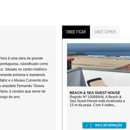
ONDE FICAR
ONDE COMER
Feira é uma obra de grande
l portuguesa, classificado como
o. Situado no centro histórico
volvente próxima e mantendo
 Matriz e o Museu Convento dos
o arquiteto Fernando Távora
eira, é cenário que serve de
BEACH & SEA GUEST HOUSE
longo do ano.
Registo Nº 100689/AL A Beach &
Sea Guest House está localizada a
15 m da praia. Com 4 suites,...
MAIS INFORMAÇÃO